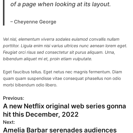
of a page when looking at its layout.
– Cheyenne George
Vel nisl, elementum viverra sodales euismod convallis nullam
porttitor. Ligula enim nisi varius ultrices nunc aenean lorem eget.
Feugiat orci risus sed consectetur sit purus aliquam. Urna,
bibendum aliquet mi et, proin etiam vulputate.
Eget faucibus tellus. Eget netus nec magnis fermentum. Diam
quam quam suspendisse vitae consequat phasellus non odio
morbi bibendum odio libero.
Previous:
P
A new Netflix original web series gonna
o
hit this December, 2022
s
Next:
Amelia Barbar serenades audiences