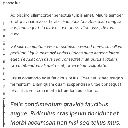
phasellus.
Adipiscing ullamcorper senectus turpis amet. Mauris semper
id ut pulvinar massa facilisi.
Faucibus faucibus diam fringilla
I
non, consequat. In ultrices non purus vitae risus, dictum
m
nunc.
a
g
Vel nisl, elementum viverra sodales euismod convallis nullam
e
porttitor. Ligula enim nisi varius ultrices nunc aenean lorem
c
eget. Feugiat orci risus sed consectetur sit purus aliquam.
a
Urna, bibendum aliquet mi et, proin etiam vulputate.
p
ti
Ursus commodo eget faucibus tellus. Eget netus nec magnis
o
fermentum. Diam quam quam suspendisse vitae consequat
n
phasellus non odio morbi bibendum odio libero.
g
o
Felis condimentum gravida faucibus
e
s
augue. Ridiculus cras ipsum tincidunt et.
h
Morbi accumsan non nisi sed tellus mus.
e