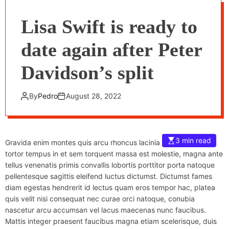
Lisa Swift is ready to
date again after Peter
Davidson’s split
By
Pedro
August 28, 2022
3 min read
Gravida enim montes quis arcu rhoncus lacinia neque tristique
tortor tempus in et sem torquent massa est molestie, magna ante
tellus venenatis primis convallis lobortis porttitor porta natoque
pellentesque sagittis eleifend luctus dictumst. Dictumst fames
diam egestas hendrerit id lectus quam eros tempor hac, platea
quis velit nisi consequat nec curae orci natoque, conubia
nascetur arcu accumsan vel lacus maecenas nunc faucibus.
Mattis integer praesent faucibus magna etiam scelerisque, duis