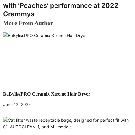
t
with ‘Peaches’ performance at 2022
n
Grammys
a
More From Author
v
i
g
a
t
i
BaBylissPRO Ceramix Xtreme Hair Dryer
o
June 12, 2024
n