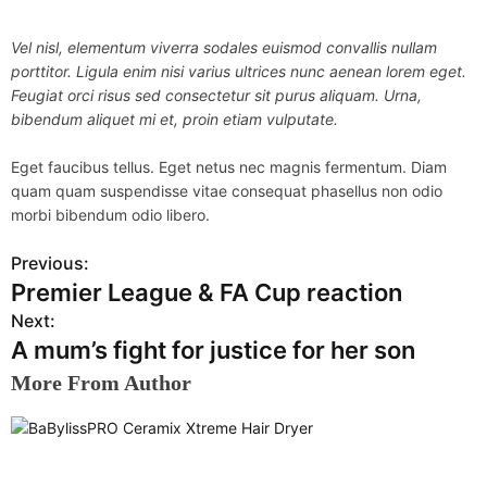
Vel nisl, elementum viverra sodales euismod convallis nullam
porttitor. Ligula enim nisi varius ultrices nunc aenean lorem eget.
Feugiat orci risus sed consectetur sit purus aliquam. Urna,
bibendum aliquet mi et, proin etiam vulputate.
Eget faucibus tellus. Eget netus nec magnis fermentum. Diam
quam quam suspendisse vitae consequat phasellus non odio
morbi bibendum odio libero.
Previous:
P
Premier League & FA Cup reaction
o
Next:
A mum’s fight for justice for her son
s
More From Author
t
n
a