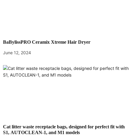
v
i
g
a
BaBylissPRO Ceramix Xtreme Hair Dryer
June 12, 2024
t
i
o
n
Cat litter waste receptacle bags, designed for perfect fit with
S1, AUTOCLEAN-1, and M1 models