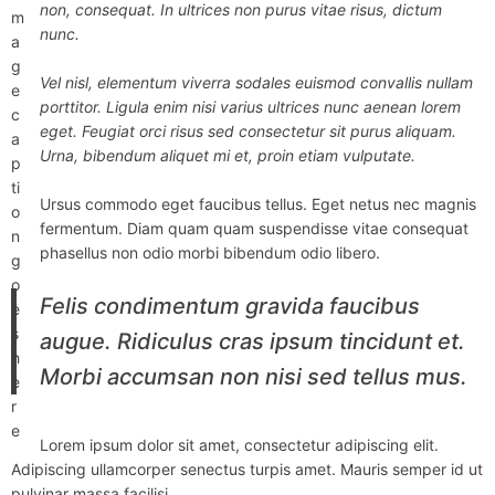
non, consequat. In ultrices non purus vitae risus, dictum
m
nunc.
a
g
Vel nisl, elementum viverra sodales euismod convallis nullam
e
porttitor. Ligula enim nisi varius ultrices nunc aenean lorem
c
eget. Feugiat orci risus sed consectetur sit purus aliquam.
a
Urna, bibendum aliquet mi et, proin etiam vulputate.
p
ti
Ursus commodo eget faucibus tellus. Eget netus nec magnis
o
fermentum. Diam quam quam suspendisse vitae consequat
n
phasellus non odio morbi bibendum odio libero.
g
o
Felis condimentum gravida faucibus
e
s
augue. Ridiculus cras ipsum tincidunt et.
h
Morbi accumsan non nisi sed tellus mus.
e
r
e
Lorem ipsum dolor sit amet, consectetur adipiscing elit.
Adipiscing ullamcorper senectus turpis amet. Mauris semper id ut
pulvinar massa facilisi.