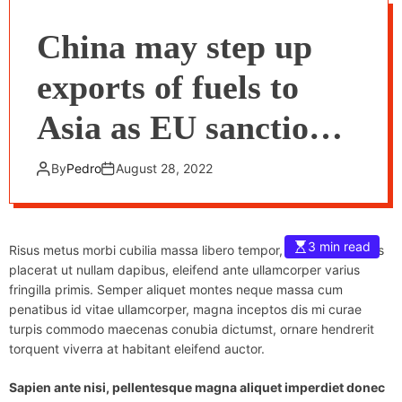
China may step up
exports of fuels to
Asia as EU sanctions
tighten
By
Pedro
August 28, 2022
3 min read
Risus metus morbi cubilia massa libero tempor, nisl hac convallis
placerat ut nullam dapibus, eleifend ante ullamcorper varius
fringilla primis. Semper aliquet montes neque massa cum
penatibus id vitae ullamcorper, magna inceptos dis mi curae
turpis commodo maecenas conubia dictumst, ornare hendrerit
torquent viverra at habitant eleifend auctor.
Sapien ante nisi, pellentesque magna aliquet imperdiet donec