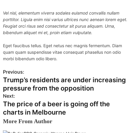
Vel nisl, elementum viverra sodales euismod convallis nullam
porttitor. Ligula enim nisi varius ultrices nunc aenean lorem eget.
Feugiat orci risus sed consectetur sit purus aliquam. Urna,
bibendum aliquet mi et, proin etiam vulputate.
Eget faucibus tellus. Eget netus nec magnis fermentum. Diam
quam quam suspendisse vitae consequat phasellus non odio
morbi bibendum odio libero.
Previous:
P
Trump’s residents are under increasing
o
pressure from the opposition
s
Next:
The price of a beer is going off the
t
charts in Melbourne
n
More From Author
a