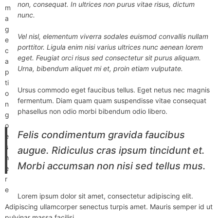
non, consequat. In ultrices non purus vitae risus, dictum
m
nunc.
a
g
Vel nisl, elementum viverra sodales euismod convallis nullam
e
porttitor. Ligula enim nisi varius ultrices nunc aenean lorem
c
eget. Feugiat orci risus sed consectetur sit purus aliquam.
a
Urna, bibendum aliquet mi et, proin etiam vulputate.
p
ti
Ursus commodo eget faucibus tellus. Eget netus nec magnis
o
fermentum. Diam quam quam suspendisse vitae consequat
n
phasellus non odio morbi bibendum odio libero.
g
o
Felis condimentum gravida faucibus
e
s
augue. Ridiculus cras ipsum tincidunt et.
h
Morbi accumsan non nisi sed tellus mus.
e
r
e
Lorem ipsum dolor sit amet, consectetur adipiscing elit.
Adipiscing ullamcorper senectus turpis amet. Mauris semper id ut
pulvinar massa facilisi.