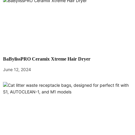
v
i
g
a
t
BaBylissPRO Ceramix Xtreme Hair Dryer
i
June 12, 2024
o
n